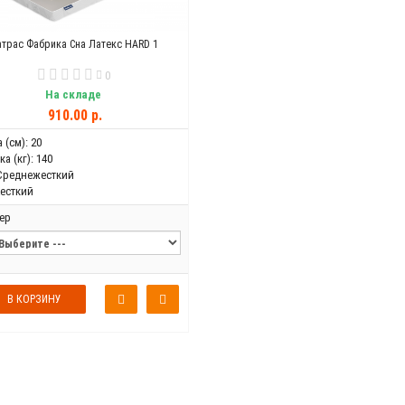
трас Фабрика Сна Латекс HARD 1
0
На складе
910.00 р.
 (см):
20
а (кг):
140
Среднежесткий
есткий
ер
В КОРЗИНУ