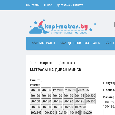
Контакты
О нас
Доставка и Оплата
МАТРАСЫ
ДЕТСКИЕ МАТРАСЫ
Т
Матрасы
Для дивана
МАТРАСЫ НА ДИВАН МИНСК
Фильтр
Популя
Размер
70x180
70x186
120x186
200x190
200x195
Произв
60x170
70x160
70x170
70x190
70x195
70x200
Размер
80x160
80x180
80x186
80x190
80x195
80x200
110x190
160x195
90x186
90x190
90x195
90x200
100x190
100x195
100x200
110x190
110x195
110x200