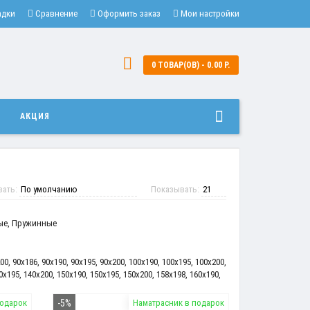
адки
Сравнение
Оформить заказ
Мои настройки
0 ТОВАР(ОВ) - 0.00 Р.
И
АКЦИЯ
вать:
Показывать:
ые
,
Пружинные
00
,
90x186
,
90x190
,
90x195
,
90x200
,
100x190
,
100x195
,
100x200
,
0x195
,
140x200
,
150x190
,
150x195
,
150x200
,
158x198
,
160x190
,
подарок
-5%
Наматрасник в подарок