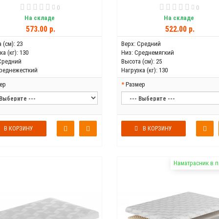
0
0
На складе
На складе
573.00 р.
522.00 р.
 (см):
23
Верх:
Средний
а (кг):
130
Низ:
Среднемягкий
Средний
Высота (см):
25
реднежесткий
Нагрузка (кг):
130
ер
Размер
В КОРЗИНУ
В КОРЗИНУ
Наматрасник в 