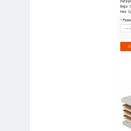
Нагрузк
Верх:
Низ:
С
Разм