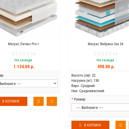
Матрас Латекс Pro-1
Матрас Фабрика Сна S4
0
0
На складе
На складе
1 134.00 р.
498.00 р.
ер
Высота (см):
22
Нагрузка (кг):
130
Верх:
Средний
Низ:
Среднежесткий
Размер
В КОРЗИНУ
В КОРЗИНУ