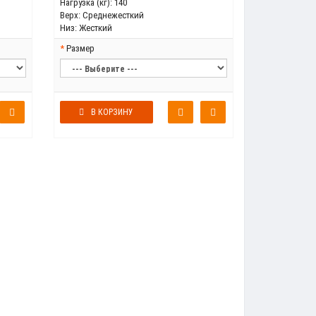
Нагрузка (кг):
140
Верх:
Среднежесткий
Низ:
Жесткий
Размер
В КОРЗИНУ