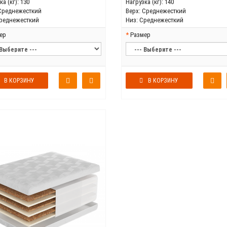
а (кг):
130
Нагрузка (кг):
140
Среднежесткий
Верх:
Среднежесткий
реднежесткий
Низ:
Среднежесткий
ер
Размер
В КОРЗИНУ
В КОРЗИНУ