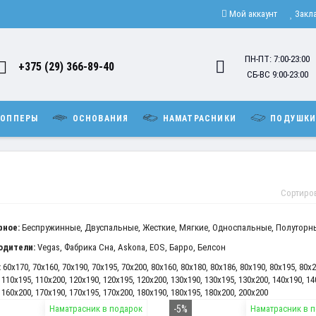
Мой аккаунт
Закл
ПН-ПТ: 7:00-23:00
+375 (29) 366-89-40
СБ-ВС 9:00-23:00
ОППЕРЫ
ОСНОВАНИЯ
НАМАТРАСНИКИ
ПОДУШК
Сортиро
рное:
Беспружинные
,
Двуспальные
,
Жесткие
,
Мягкие
,
Односпальные
,
Полуторн
одители:
Vegas
,
Фабрика Сна
,
Askona
,
EOS
,
Барро
,
Белсон
:
60x170
,
70x160
,
70x190
,
70x195
,
70x200
,
80x160
,
80x180
,
80x186
,
80x190
,
80x195
,
80x2
,
110x195
,
110x200
,
120x190
,
120x195
,
120x200
,
130x190
,
130x195
,
130x200
,
140x190
,
14
,
160x200
,
170x190
,
170x195
,
170x200
,
180x190
,
180x195
,
180x200
,
200x200
Наматрасник в подарок
-5%
Наматрасник в 