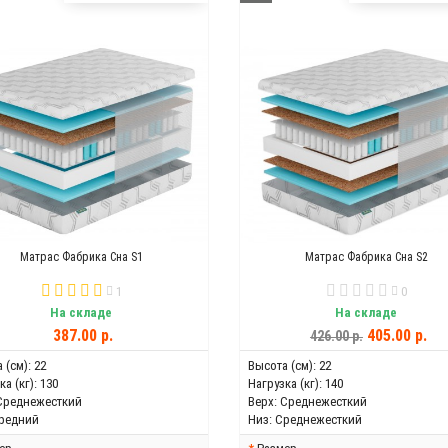
Матрас Фабрика Сна S1
Матрас Фабрика Сна S2
1
0
На складе
На складе
387.00 р.
405.00 р.
426.00 р.
 (см):
22
Высота (см):
22
а (кг):
130
Нагрузка (кг):
140
Среднежесткий
Верх:
Среднежесткий
редний
Низ:
Среднежесткий