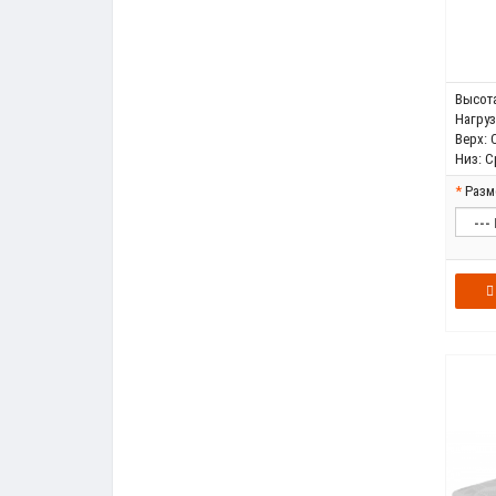
Высота
Нагрузк
Верх:
Низ:
С
Разм