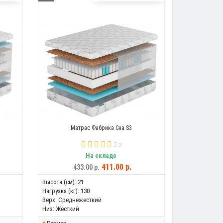
Матрас Фабрика Сна S3
2
На складе
411.00 р.
433.00 р.
Высота (см):
21
Нагрузка (кг):
130
Верх:
Среднежесткий
Низ:
Жесткий