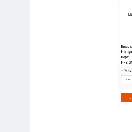
Ма
Высота
Нагрузк
Верх:
Низ:
Ж
Разм