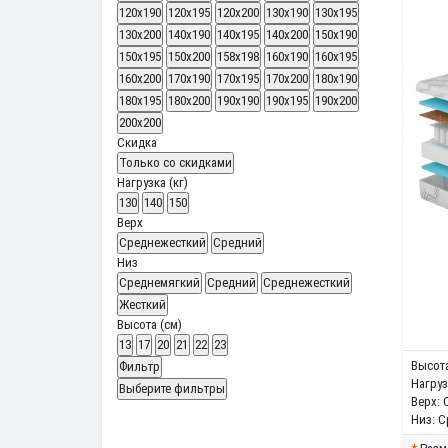
120x190
120x195
120x200
130x190
130x195
130x200
140x190
140x195
140x200
150x190
150x195
150x200
158x198
160x190
160x195
160x200
170x190
170x195
170x200
180x190
180x195
180x200
190x190
190x195
190x200
200x200
Скидка
Только со cкидками
Нагрузка (кг)
130
140
150
Верх
Среднежесткий
Средний
Низ
Среднемягкий
Средний
Среднежесткий
Жесткий
Высота (см)
13
17
20
21
22
23
Высота
Фильтр
Нагрузк
Выберите фильтры
Верх:
Низ:
С