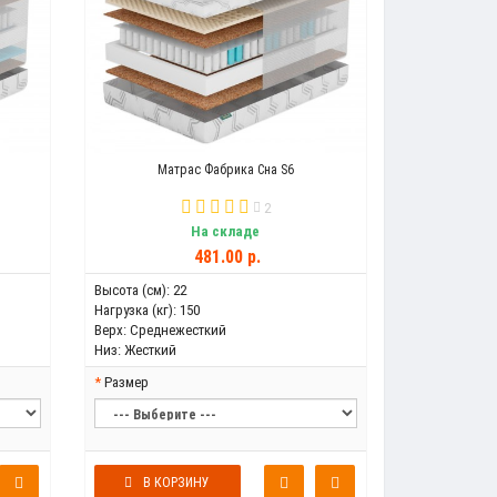
Матрас Фабрика Сна S6
2
На складе
481.00 р.
Высота (см):
22
Нагрузка (кг):
150
Верх:
Среднежесткий
Низ:
Жесткий
Размер
В КОРЗИНУ