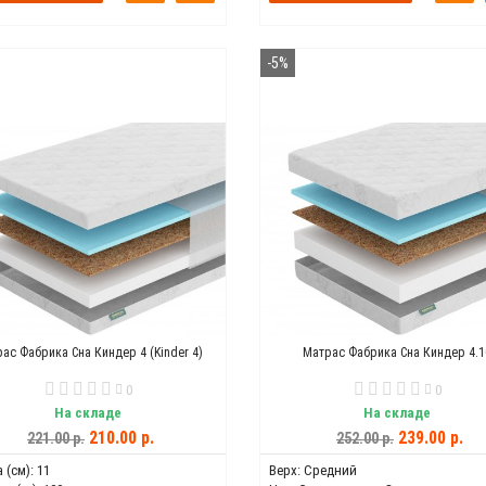
-5%
ас Фабрика Сна Киндер 4 (Kinder 4)
Матрас Фабрика Сна Киндер 4.1
0
0
На складе
На складе
210.00 р.
239.00 р.
221.00 р.
252.00 р.
 (см):
11
Верх:
Средний