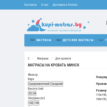
Контакты
О нас
Доставка и Оплата
МАТРАСЫ
ДЕТСКИЕ МАТРАСЫ
Т
Матрасы
Для кровати
МАТРАСЫ НА КРОВАТЬ МИНСК
Фильтр
Популя
Верх
Среднежесткий
Средний
Произв
Высота (см)
Размер
22
24
110x190
Нагрузка (кг)
160x195
120
130