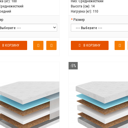
а (кг):
100
Низ:
Среднежесткий
Среднежесткий
Высота (см):
14
редний
Нагрузка (кг):
110
ер
Размер
В КОРЗИНУ
В КОРЗИНУ
-5%