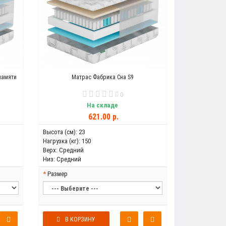
памяти
Матрас Фабрика Сна S9
0
На складе
621.00 р.
Высота (см):
23
Нагрузка (кг):
150
Верх:
Средний
Низ:
Средний
Размер
В КОРЗИНУ