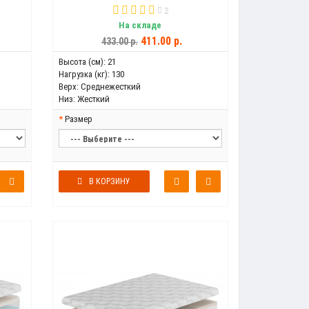
2
На складе
411.00 р.
433.00 р.
Высота (см):
21
Нагрузка (кг):
130
Верх:
Среднежесткий
Низ:
Жесткий
Размер
В КОРЗИНУ