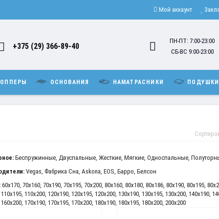
Мой аккаунт
Закл
ПН-ПТ: 7:00-23:00
+375 (29) 366-89-40
СБ-ВС 9:00-23:00
ОППЕРЫ
ОСНОВАНИЯ
НАМАТРАСНИКИ
ПОДУШК
Сортиро
рное:
Беспружинные
,
Двуспальные
,
Жесткие
,
Мягкие
,
Односпальные
,
Полуторн
одители:
Vegas
,
Фабрика Сна
,
Askona
,
EOS
,
Барро
,
Белсон
:
60x170
,
70x160
,
70x190
,
70x195
,
70x200
,
80x160
,
80x180
,
80x186
,
80x190
,
80x195
,
80x2
,
110x195
,
110x200
,
120x190
,
120x195
,
120x200
,
130x190
,
130x195
,
130x200
,
140x190
,
14
,
160x200
,
170x190
,
170x195
,
170x200
,
180x190
,
180x195
,
180x200
,
200x200