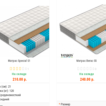
Матрас Special S1
Матрас Вегас S5
1
0
На складе
На складе
210.00 р.
240.00 р.
 (см):
21
а (кг):
120
Среденежесткий
редний
Размер