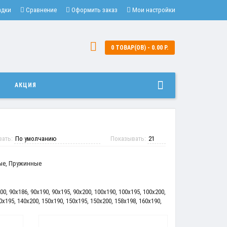
адки
Сравнение
Оформить заказ
Мои настройки
0 ТОВАР(ОВ) - 0.00 Р.
И
АКЦИЯ
вать:
Показывать:
ые
,
Пружинные
00
,
90x186
,
90x190
,
90x195
,
90x200
,
100x190
,
100x195
,
100x200
,
0x195
,
140x200
,
150x190
,
150x195
,
150x200
,
158x198
,
160x190
,