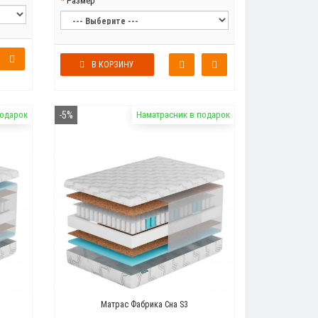
Размер
В КОРЗИНУ
подарок
-5%
Наматрасник в подарок
Матрас Фабрика Сна S3