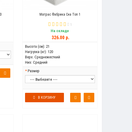
0
Матрас Фабрика Сна Топ 1
1
На складе
326.00 р.
Высота (см):
21
Нагрузка (кг):
120
Верх:
Среднежесткий
Низ:
Средний
Размер
В КОРЗИНУ