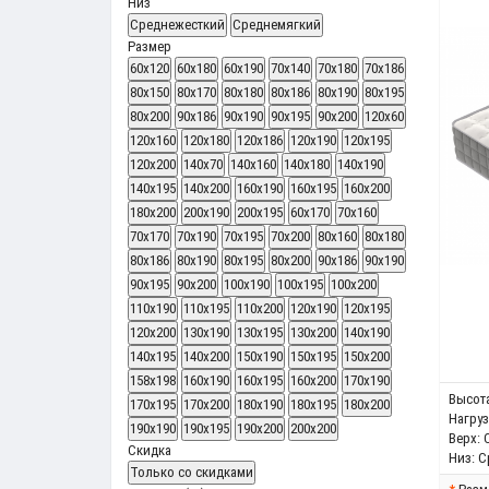
Низ
Среднежесткий
Среднемягкий
Размер
60x120
60x180
60x190
70x140
70x180
70x186
80x150
80x170
80х180
80х186
80х190
80х195
80х200
90х186
90х190
90х195
90х200
120x60
120x160
120x180
120x186
120х190
120х195
120х200
140x70
140x160
140x180
140х190
140х195
140х200
160х190
160х195
160х200
180х200
200x190
200x195
60x170
70x160
70x170
70x190
70x195
70x200
80x160
80x180
80x186
80x190
80x195
80x200
90x186
90x190
90x195
90x200
100x190
100x195
100x200
110x190
110x195
110x200
120x190
120x195
120x200
130x190
130x195
130x200
140x190
140x195
140x200
150x190
150x195
150x200
158x198
160x190
160x195
160x200
170x190
Высота
170x195
170x200
180x190
180x195
180x200
Нагрузк
190x190
190x195
190x200
200x200
Верх:
Скидка
Низ:
С
Только со cкидками