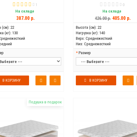
1
0
На складе
На складе
387.00 р.
405.00 р.
426.00 р.
 (см):
22
Высота (см):
22
а (кг):
130
Нагрузка (кг):
140
Среднежесткий
Верх:
Среднежесткий
редний
Низ:
Среднежесткий
ер
Размер
В КОРЗИНУ
В КОРЗИНУ
Подушка в подарок