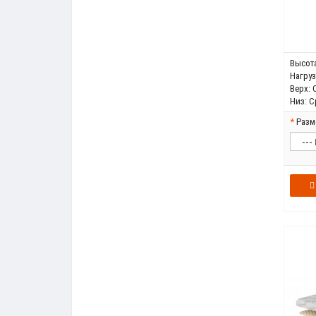
Высота
Нагрузк
Верх:
Низ:
С
Разм