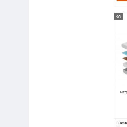
-5%
Матр
Высота