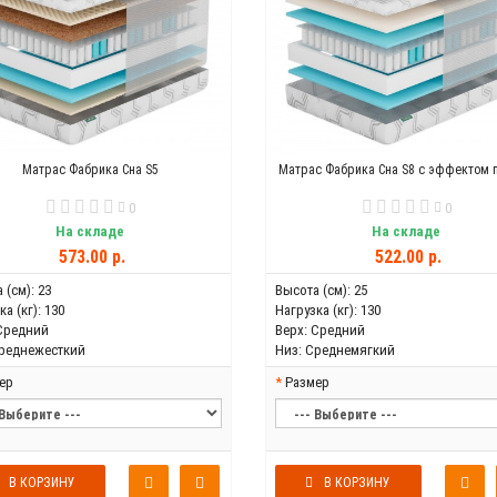
Матрас Фабрика Сна S5
Матрас Фабрика Сна S8 с эффектом 
0
0
На складе
На складе
573.00 р.
522.00 р.
 (см):
23
Высота (см):
25
а (кг):
130
Нагрузка (кг):
130
Средний
Верх:
Средний
реднежесткий
Низ:
Среднемягкий
ер
Размер
В КОРЗИНУ
В КОРЗИНУ