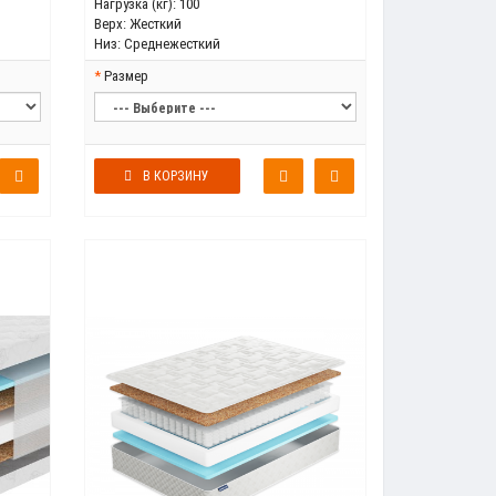
Нагрузка (кг):
100
Верх:
Жесткий
Низ:
Среднежесткий
Размер
В КОРЗИНУ