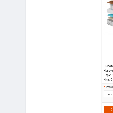
Высота
Нагрузк
Верх:
Низ:
С
Разм