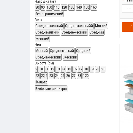
Разм
Нагрузка (кг)
80
90
100
110
120
130
140
150
160
без ограничений
Верх
Среденежесткий
Среднежесткийй
Мягкий
Среднемягкий
Среднежесткий
Средний
Жесткий
Низ
Мягкий
Среднемягкий
Средний
Среднежесткий
Жесткий
Высота (см)
9
10
11
12
13
14
15
16
17
18
19
20
21
22
22,5
23
24
25
26
27
33
120
Фильтр
Выберите фильтры