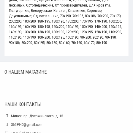
пожилых
,
Ортопедические
,
От производителей
,
Для кровати
,
Полуторные
,
Белорусские
,
Каталог
,
Спальные
,
Хорошие
,
Двуспальные
,
Односпальные
,
70x190
,
70x195
,
80x186
,
70x200
,
70х170
,
200x200
,
180x200
,
180x195
,
180x190
,
170x200
,
170x195
,
170x190
,
160x200
,
160x195
,
160x190
,
158x198
,
150x200
,
150x195
,
150x190
,
140x200
,
140x195
,
140x190
,
130x200
,
130x195
,
130x190
,
120x200
,
120x195
,
120x190
,
110x200
,
110х195
,
110х190
,
100x200
,
100x195
,
100x190
,
90x200
,
90x195
,
90x190
,
90x186
,
80x200
,
80x195
,
80x180
,
80x160
,
70x160
,
60x170
,
80x190
О НАШЕМ МАГАЗИНЕ
НАШИ КОНТАКТЫ
Минск, пр. Дзержинского, д. 15
3668940@gmail.com