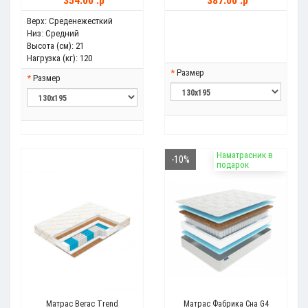
354.00 .p
387.00 .p
Верх:
Среденежесткий
Низ:
Средний
Высота (см):
21
Нагрузка (кг):
120
Размер
Размер
Наматрасник в
-10%
подарок
Матрас Вегас Trend
Матрас Фабрика Сна G4