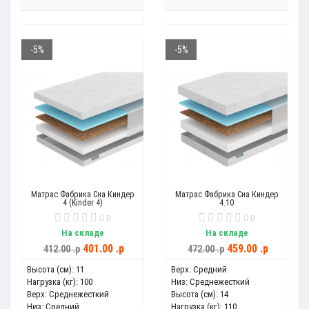
-5%
-5%
Матрас Фабрика Сна Киндер
Матрас Фабрика Сна Киндер
4 (Kinder 4)
4.10
0
0
На складе
На складе
401.00 .p
459.00 .p
412.00 .p
472.00 .p
Высота (см):
11
Верх:
Средний
Нагрузка (кг):
100
Низ:
Среднежесткий
Верх:
Среднежесткий
Высота (см):
14
Низ:
Средний
Нагрузка (кг):
110