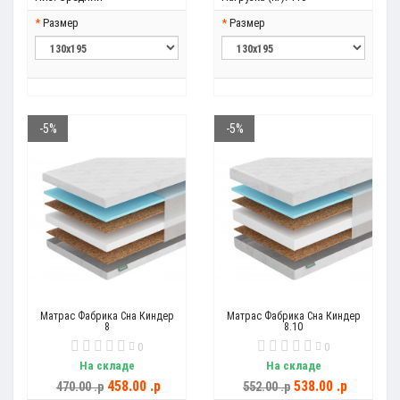
Размер
Размер
-5%
-5%
Матрас Фабрика Сна Киндер
Матрас Фабрика Сна Киндер
8
8.10
0
0
На складе
На складе
458.00 .p
538.00 .p
470.00 .p
552.00 .p