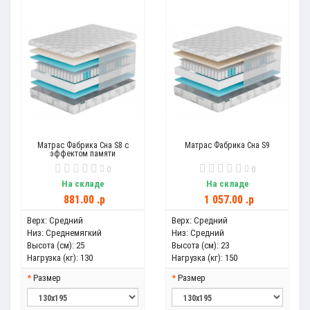
Матрас Фабрика Сна S8 с
Матрас Фабрика Сна S9
эффектом памяти
0
0
На складе
На складе
881.00 .p
1 057.00 .p
Верх:
Средний
Верх:
Средний
Низ:
Среднемягкий
Низ:
Средний
Высота (см):
25
Высота (см):
23
Нагрузка (кг):
130
Нагрузка (кг):
150
Размер
Размер