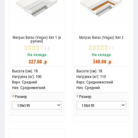
Матрас Вегас (Vegas) Хит 1 (в
Матрас Вегас (Vegas) Хит 2
рулоне)
3
1
На складе
На складе
327.00 .p
340.00 .p
Высота (см):
18
Высота (см):
18
Нагрузка (кг):
100
Нагрузка (кг):
110
Верх:
Средний
Верх:
Среднежесткий
Низ:
Среднемягкий
Низ:
Средний
Размер
Размер