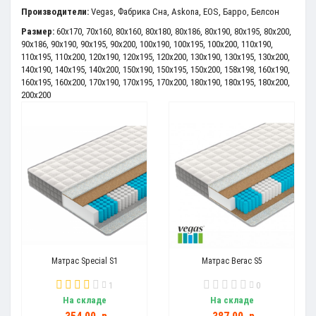
Производители:
Vegas
,
Фабрика Сна
,
Askona
,
EOS
,
Барро
,
Белсон
Размер:
60x170
,
70x160
,
80x160
,
80x180
,
80x186
,
80x190
,
80x195
,
80x200
,
90x186
,
90x190
,
90x195
,
90x200
,
100x190
,
100x195
,
100x200
,
110x190
,
110x195
,
110x200
,
120x190
,
120x195
,
120x200
,
130x190
,
130x195
,
130x200
,
140x190
,
140x195
,
140x200
,
150x190
,
150x195
,
150x200
,
158x198
,
160x190
,
160x195
,
160x200
,
170x190
,
170x195
,
170x200
,
180x190
,
180x195
,
180x200
,
200x200
Матрас Special S1
Матрас Вегас S5
1
0
На складе
На складе