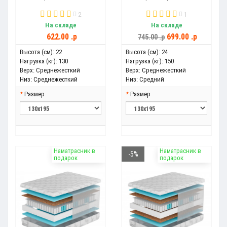
2
1
На складе
На складе
622.00 .p
699.00 .p
745.00 .p
Высота (см):
22
Высота (см):
24
Нагрузка (кг):
130
Нагрузка (кг):
150
Верх:
Среднежесткий
Верх:
Среднежесткий
Низ:
Среднежесткий
Низ:
Средний
Размер
Размер
Наматрасник в
Наматрасник в
-5%
подарок
подарок