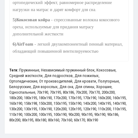
ортопедический эффект, равномерное распределение
нагрузки на матрас и дарят комфорт для сна.
5)Кокосовая койра
- спрессованные волокна кокосового
ореха, используемые для придания матрасу
дополнительной жесткости
6)AirFoam
- легкий двухкомпонентный пенный материал,
обладающий повышенной вентилируемостью
Теги:
Пружинные
,
Независимый пружинный блок
,
Кокосовые
,
Средней жесткости
,
Для подростков
,
Для пожилых
,
Ортопедические
,
От производителей
,
Для кровати
,
Полуторные
,
Белорусские
,
Для взрослых
,
Для сна
,
Для спины
,
Хорошие
,
Односпальные
,
70x190
,
70x195
,
80x186
,
70x200
,
70х170
,
200x200
,
180x200
,
180x195
,
180x190
,
170x200
,
170x195
,
170x190
,
160x200
,
160x195
,
160x190
,
158x198
,
150x200
,
150x195
,
150x190
,
140x200
,
140x195
,
140x190
,
130x200
,
130x195
,
130x190
,
120x200
,
120x195
,
120x190
,
110x200
,
110х195
,
110х190
,
100x200
,
100x195
,
100x190
,
90x200
,
90x195
,
90x190
,
90x186
,
80x200
,
80x195
,
80x180
,
80x160
,
70x160
,
60x170
,
80x190