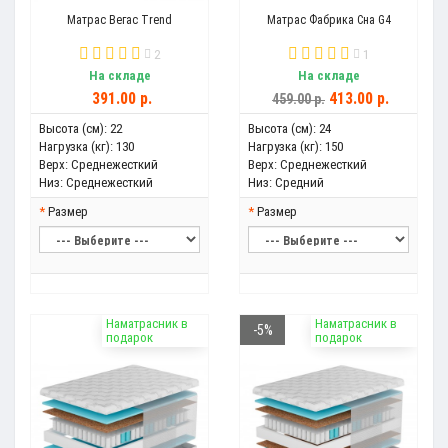
Матрас Вегас Trend
Матрас Фабрика Сна G4
2
1
На складе
На складе
391.00 р.
413.00 р.
459.00 р.
Высота (см):
22
Высота (см):
24
Нагрузка (кг):
130
Нагрузка (кг):
150
Верх:
Среднежесткий
Верх:
Среднежесткий
Низ:
Среднежесткий
Низ:
Средний
Размер
Размер
Наматрасник в
Наматрасник в
-5%
подарок
подарок