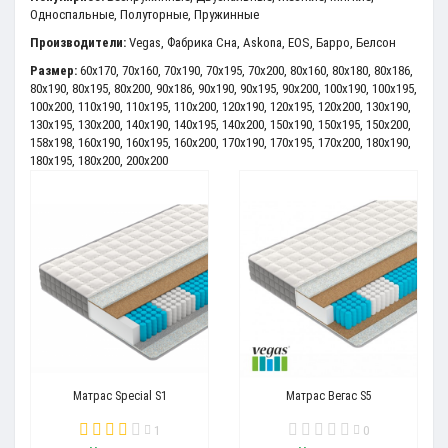
Односпальные
,
Полуторные
,
Пружинные
Производители:
Vegas
,
Фабрика Сна
,
Askona
,
EOS
,
Барро
,
Белсон
Размер:
60x170
,
70x160
,
70x190
,
70x195
,
70x200
,
80x160
,
80x180
,
80x186
,
80x190
,
80x195
,
80x200
,
90x186
,
90x190
,
90x195
,
90x200
,
100x190
,
100x195
,
100x200
,
110x190
,
110x195
,
110x200
,
120x190
,
120x195
,
120x200
,
130x190
,
130x195
,
130x200
,
140x190
,
140x195
,
140x200
,
150x190
,
150x195
,
150x200
,
158x198
,
160x190
,
160x195
,
160x200
,
170x190
,
170x195
,
170x200
,
180x190
,
180x195
,
180x200
,
200x200
Матрас Special S1
Матрас Вегас S5
1
0