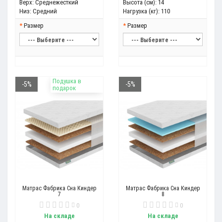
Верх:
Среднежесткий
Высота (см):
14
Низ:
Средний
Нагрузка (кг):
110
Размер
Размер
Подушка в
-5%
-5%
подарок
Матрас Фабрика Сна Киндер
Матрас Фабрика Сна Киндер
7
8
0
0
На складе
На складе