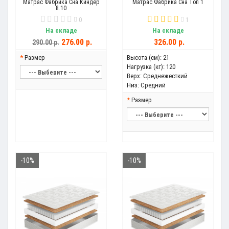
Матрас Фабрика Сна Киндер
Матрас Фабрика Сна Топ 1
8.10
0
1
На складе
На складе
276.00 р.
326.00 р.
290.00 р.
Размер
Высота (см):
21
Нагрузка (кг):
120
Верх:
Среднежесткий
Низ:
Средний
Размер
-10%
-10%