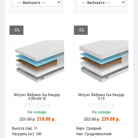
-5%
-5%
Матрас Фабрика Сна Киндер
Матрас Фабрика Сна Киндер
4 (Kinder 4)
4.10
0
0
На складе
На складе
210.00 р.
239.00 р.
221.00 р.
252.00 р.
Высота (см):
11
Верх:
Средний
Нагрузка (кг):
100
Низ:
Среднежесткий